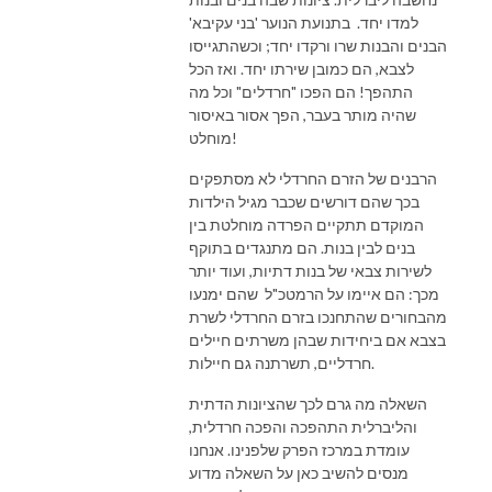
למדו יחד. בתנועת הנוער 'בני עקיבא'
הבנים והבנות שרו ורקדו יחד; וכשהתגייסו
לצבא, הם כמובן שירתו יחד. ואז הכל
התהפך! הם הפכו "חרדלים" וכל מה
שהיה מותר בעבר, הפך אסור באיסור
מוחלט!
הרבנים של הזרם החרדלי לא מסתפקים
בכך שהם דורשים שכבר מגיל הילדות
המוקדם תתקיים הפרדה מוחלטת בין
בנים לבין בנות. הם מתנגדים בתוקף
לשירות צבאי של בנות דתיות, ועוד יותר
מכך: הם איימו על הרמטכ"ל שהם ימנעו
מהבחורים שהתחנכו בזרם החרדלי לשרת
בצבא אם ביחידות שבהן משרתים חיילים
חרדליים, תשרתנה גם חיילות.
השאלה מה גרם לכך שהציונות הדתית
והליברלית התהפכה והפכה חרדלית,
עומדת במרכז הפרק שלפנינו. אנחנו
מנסים להשיב כאן על השאלה מדוע