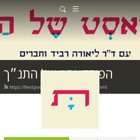
הפודקאסט של התנ״ך
https://feed.podbean.com/biblicaltimes/feed.xml